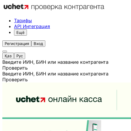
Тарифы
API Интеграция
Ещё
Регистрация
Вход
Қаз
Рус
Введите ИИН, БИН или название контрагента
Проверить
Введите ИИН, БИН или название контрагента
Проверить