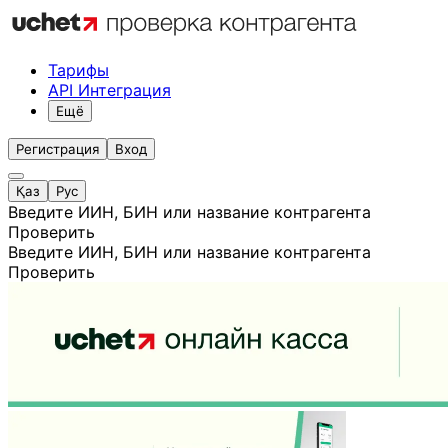
Тарифы
API Интеграция
Ещё
Регистрация
Вход
Қаз
Рус
Введите ИИН, БИН или название контрагента
Проверить
Введите ИИН, БИН или название контрагента
Проверить