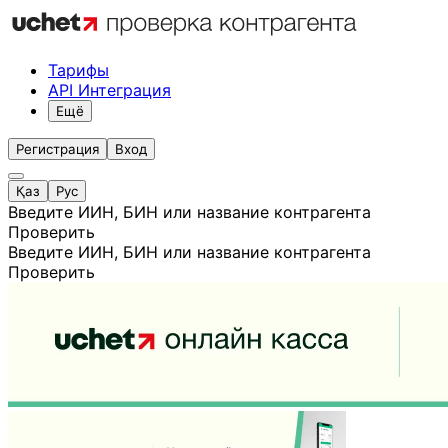
Тарифы
API Интеграция
Ещё
Регистрация
Вход
Қаз
Рус
Введите ИИН, БИН или название контрагента
Проверить
Введите ИИН, БИН или название контрагента
Проверить