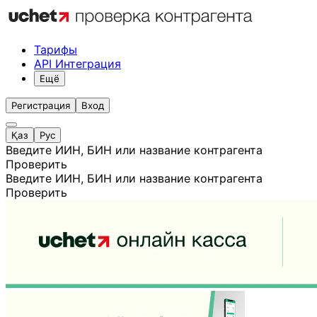
Тарифы
API Интеграция
Ещё
Регистрация
Вход
Қаз
Рус
Введите ИИН, БИН или название контрагента
Проверить
Введите ИИН, БИН или название контрагента
Проверить