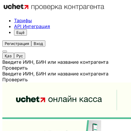
Тарифы
API Интеграция
Ещё
Регистрация
Вход
Қаз
Рус
Введите ИИН, БИН или название контрагента
Проверить
Введите ИИН, БИН или название контрагента
Проверить