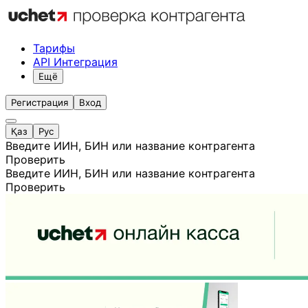
Тарифы
API Интеграция
Ещё
Регистрация
Вход
Қаз
Рус
Введите ИИН, БИН или название контрагента
Проверить
Введите ИИН, БИН или название контрагента
Проверить