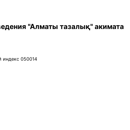
ведения "Алматы тазалық" акимата
й индекс 050014