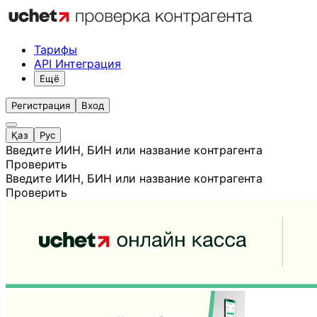
Тарифы
API Интеграция
Ещё
Регистрация
Вход
Қаз
Рус
Введите ИИН, БИН или название контрагента
Проверить
Введите ИИН, БИН или название контрагента
Проверить