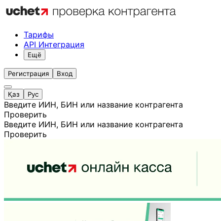
Тарифы
API Интеграция
Ещё
Регистрация
Вход
Қаз
Рус
Введите ИИН, БИН или название контрагента
Проверить
Введите ИИН, БИН или название контрагента
Проверить