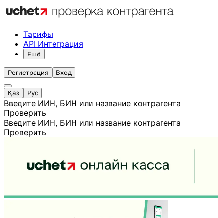
Тарифы
API Интеграция
Ещё
Регистрация
Вход
Қаз
Рус
Введите ИИН, БИН или название контрагента
Проверить
Введите ИИН, БИН или название контрагента
Проверить