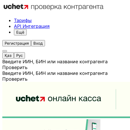
Тарифы
API Интеграция
Ещё
Регистрация
Вход
Қаз
Рус
Введите ИИН, БИН или название контрагента
Проверить
Введите ИИН, БИН или название контрагента
Проверить