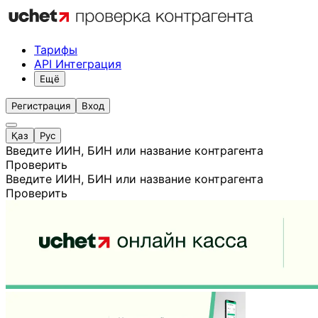
Тарифы
API Интеграция
Ещё
Регистрация
Вход
Қаз
Рус
Введите ИИН, БИН или название контрагента
Проверить
Введите ИИН, БИН или название контрагента
Проверить