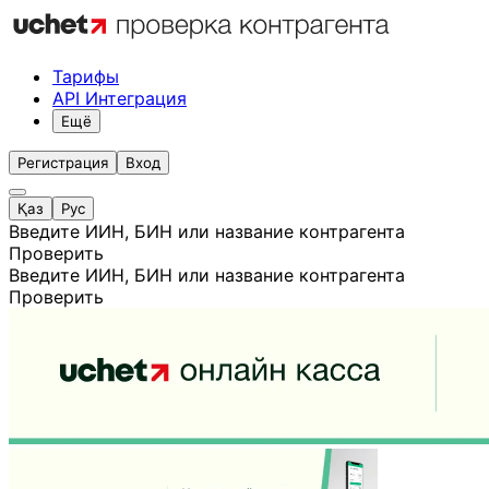
Тарифы
API Интеграция
Ещё
Регистрация
Вход
Қаз
Рус
Введите ИИН, БИН или название контрагента
Проверить
Введите ИИН, БИН или название контрагента
Проверить