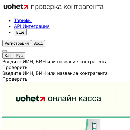
Тарифы
API Интеграция
Ещё
Регистрация
Вход
Қаз
Рус
Введите ИИН, БИН или название контрагента
Проверить
Введите ИИН, БИН или название контрагента
Проверить