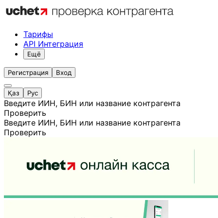
Тарифы
API Интеграция
Ещё
Регистрация
Вход
Қаз
Рус
Введите ИИН, БИН или название контрагента
Проверить
Введите ИИН, БИН или название контрагента
Проверить