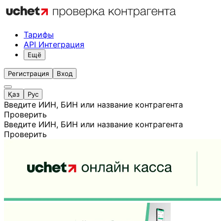
Тарифы
API Интеграция
Ещё
Регистрация
Вход
Қаз
Рус
Введите ИИН, БИН или название контрагента
Проверить
Введите ИИН, БИН или название контрагента
Проверить