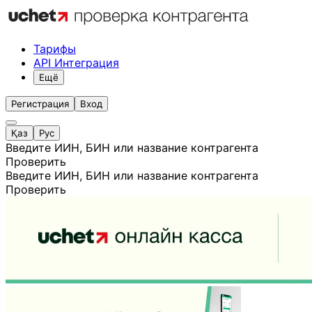
Тарифы
API Интеграция
Ещё
Регистрация
Вход
Қаз
Рус
Введите ИИН, БИН или название контрагента
Проверить
Введите ИИН, БИН или название контрагента
Проверить