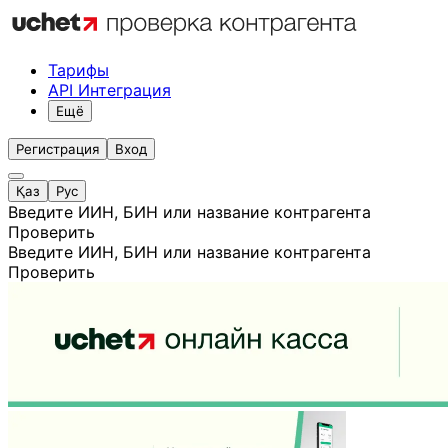
Тарифы
API Интеграция
Ещё
Регистрация
Вход
Қаз
Рус
Введите ИИН, БИН или название контрагента
Проверить
Введите ИИН, БИН или название контрагента
Проверить