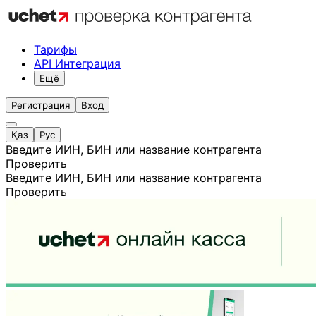
Тарифы
API Интеграция
Ещё
Регистрация
Вход
Қаз
Рус
Введите ИИН, БИН или название контрагента
Проверить
Введите ИИН, БИН или название контрагента
Проверить