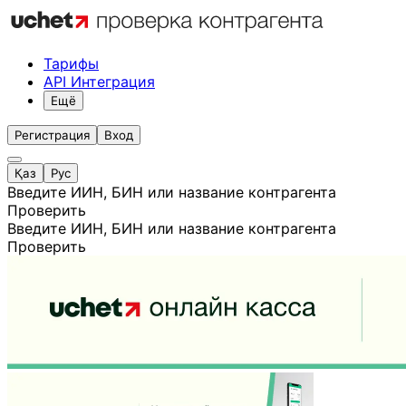
Тарифы
API Интеграция
Ещё
Регистрация
Вход
Қаз
Рус
Введите ИИН, БИН или название контрагента
Проверить
Введите ИИН, БИН или название контрагента
Проверить