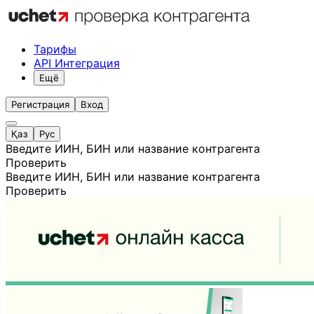
Тарифы
API Интеграция
Ещё
Регистрация
Вход
Қаз
Рус
Введите ИИН, БИН или название контрагента
Проверить
Введите ИИН, БИН или название контрагента
Проверить