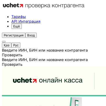
Тарифы
API Интеграция
Ещё
Регистрация
Вход
Қаз
Рус
Введите ИИН, БИН или название контрагента
Проверить
Введите ИИН, БИН или название контрагента
Проверить