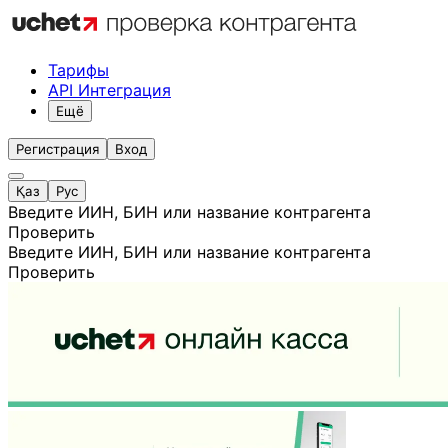
Тарифы
API Интеграция
Ещё
Регистрация
Вход
Қаз
Рус
Введите ИИН, БИН или название контрагента
Проверить
Введите ИИН, БИН или название контрагента
Проверить