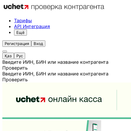
Тарифы
API Интеграция
Ещё
Регистрация
Вход
Қаз
Рус
Введите ИИН, БИН или название контрагента
Проверить
Введите ИИН, БИН или название контрагента
Проверить