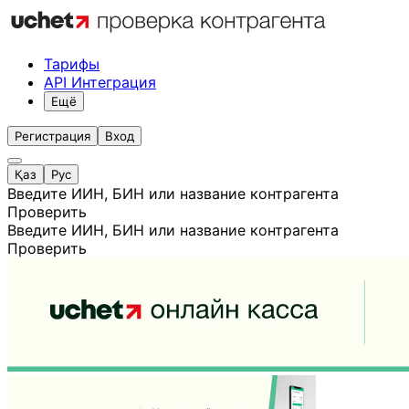
Тарифы
API Интеграция
Ещё
Регистрация
Вход
Қаз
Рус
Введите ИИН, БИН или название контрагента
Проверить
Введите ИИН, БИН или название контрагента
Проверить