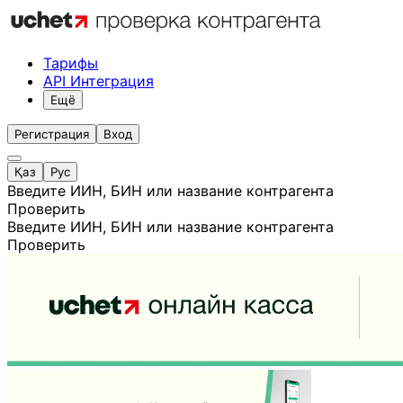
Тарифы
API Интеграция
Ещё
Регистрация
Вход
Қаз
Рус
Введите ИИН, БИН или название контрагента
Проверить
Введите ИИН, БИН или название контрагента
Проверить