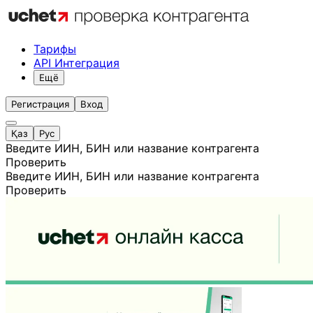
Тарифы
API Интеграция
Ещё
Регистрация
Вход
Қаз
Рус
Введите ИИН, БИН или название контрагента
Проверить
Введите ИИН, БИН или название контрагента
Проверить