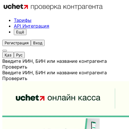
Тарифы
API Интеграция
Ещё
Регистрация
Вход
Қаз
Рус
Введите ИИН, БИН или название контрагента
Проверить
Введите ИИН, БИН или название контрагента
Проверить