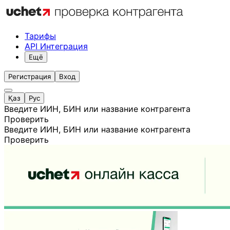
Тарифы
API Интеграция
Ещё
Регистрация
Вход
Қаз
Рус
Введите ИИН, БИН или название контрагента
Проверить
Введите ИИН, БИН или название контрагента
Проверить