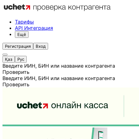
Тарифы
API Интеграция
Ещё
Регистрация
Вход
Қаз
Рус
Введите ИИН, БИН или название контрагента
Проверить
Введите ИИН, БИН или название контрагента
Проверить