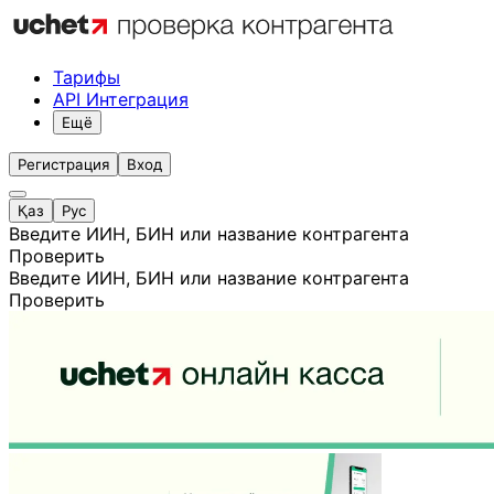
Тарифы
API Интеграция
Ещё
Регистрация
Вход
Қаз
Рус
Введите ИИН, БИН или название контрагента
Проверить
Введите ИИН, БИН или название контрагента
Проверить