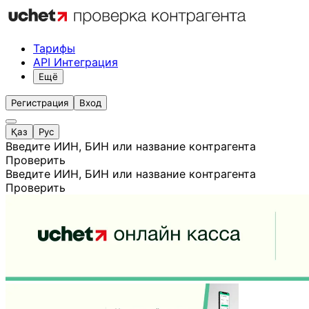
Тарифы
API Интеграция
Ещё
Регистрация
Вход
Қаз
Рус
Введите ИИН, БИН или название контрагента
Проверить
Введите ИИН, БИН или название контрагента
Проверить