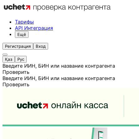
Тарифы
API Интеграция
Ещё
Регистрация
Вход
Қаз
Рус
Введите ИИН, БИН или название контрагента
Проверить
Введите ИИН, БИН или название контрагента
Проверить