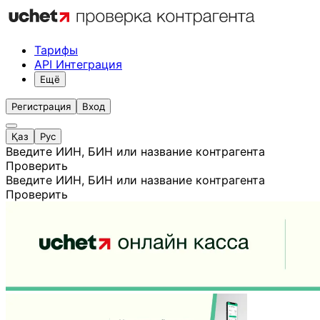
Тарифы
API Интеграция
Ещё
Регистрация
Вход
Қаз
Рус
Введите ИИН, БИН или название контрагента
Проверить
Введите ИИН, БИН или название контрагента
Проверить