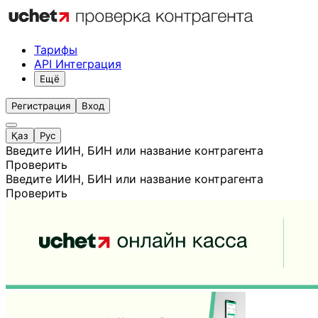
Тарифы
API Интеграция
Ещё
Регистрация
Вход
Қаз
Рус
Введите ИИН, БИН или название контрагента
Проверить
Введите ИИН, БИН или название контрагента
Проверить