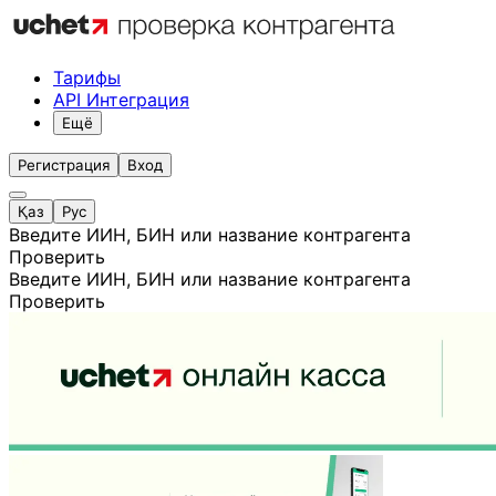
Тарифы
API Интеграция
Ещё
Регистрация
Вход
Қаз
Рус
Введите ИИН, БИН или название контрагента
Проверить
Введите ИИН, БИН или название контрагента
Проверить