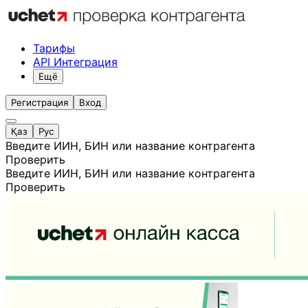
Тарифы
API Интеграция
Ещё
Регистрация
Вход
Қаз
Рус
Введите ИИН, БИН или название контрагента
Проверить
Введите ИИН, БИН или название контрагента
Проверить