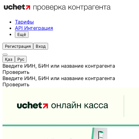
Тарифы
API Интеграция
Ещё
Регистрация
Вход
Қаз
Рус
Введите ИИН, БИН или название контрагента
Проверить
Введите ИИН, БИН или название контрагента
Проверить