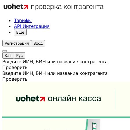
Тарифы
API Интеграция
Ещё
Регистрация
Вход
Қаз
Рус
Введите ИИН, БИН или название контрагента
Проверить
Введите ИИН, БИН или название контрагента
Проверить