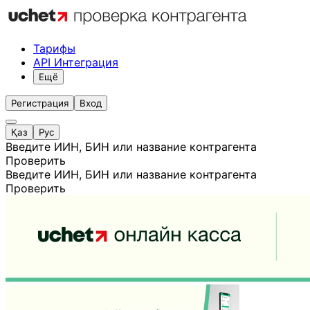
Тарифы
API Интеграция
Ещё
Регистрация
Вход
Қаз
Рус
Введите ИИН, БИН или название контрагента
Проверить
Введите ИИН, БИН или название контрагента
Проверить