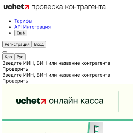
Тарифы
API Интеграция
Ещё
Регистрация
Вход
Қаз
Рус
Введите ИИН, БИН или название контрагента
Проверить
Введите ИИН, БИН или название контрагента
Проверить