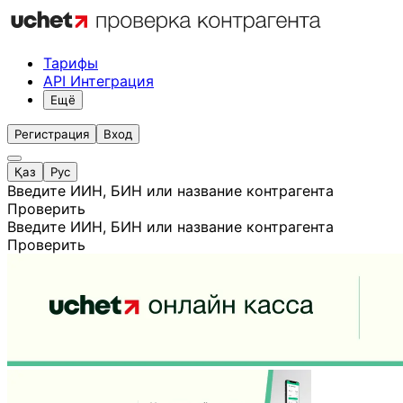
Тарифы
API Интеграция
Ещё
Регистрация
Вход
Қаз
Рус
Введите ИИН, БИН или название контрагента
Проверить
Введите ИИН, БИН или название контрагента
Проверить