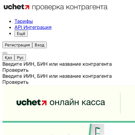
Тарифы
API Интеграция
Ещё
Регистрация
Вход
Қаз
Рус
Введите ИИН, БИН или название контрагента
Проверить
Введите ИИН, БИН или название контрагента
Проверить