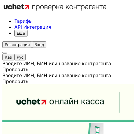
Тарифы
API Интеграция
Ещё
Регистрация
Вход
Қаз
Рус
Введите ИИН, БИН или название контрагента
Проверить
Введите ИИН, БИН или название контрагента
Проверить