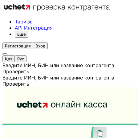
Тарифы
API Интеграция
Ещё
Регистрация
Вход
Қаз
Рус
Введите ИИН, БИН или название контрагента
Проверить
Введите ИИН, БИН или название контрагента
Проверить