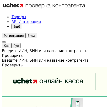
Тарифы
API Интеграция
Ещё
Регистрация
Вход
Қаз
Рус
Введите ИИН, БИН или название контрагента
Проверить
Введите ИИН, БИН или название контрагента
Проверить