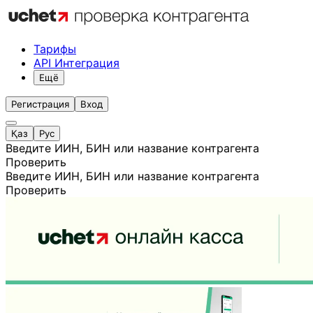
Тарифы
API Интеграция
Ещё
Регистрация
Вход
Қаз
Рус
Введите ИИН, БИН или название контрагента
Проверить
Введите ИИН, БИН или название контрагента
Проверить