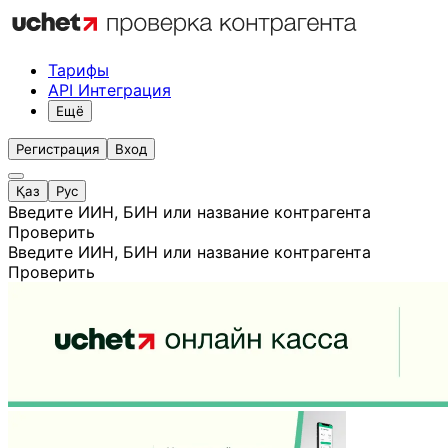
Тарифы
API Интеграция
Ещё
Регистрация
Вход
Қаз
Рус
Введите ИИН, БИН или название контрагента
Проверить
Введите ИИН, БИН или название контрагента
Проверить