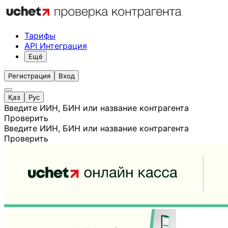
Тарифы
API Интеграция
Ещё
Регистрация
Вход
Қаз
Рус
Введите ИИН, БИН или название контрагента
Проверить
Введите ИИН, БИН или название контрагента
Проверить