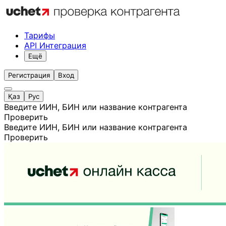
Тарифы
API Интеграция
Ещё
Регистрация
Вход
Қаз
Рус
Введите ИИН, БИН или название контрагента
Проверить
Введите ИИН, БИН или название контрагента
Проверить