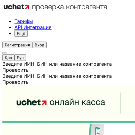
Тарифы
API Интеграция
Ещё
Регистрация
Вход
Қаз
Рус
Введите ИИН, БИН или название контрагента
Проверить
Введите ИИН, БИН или название контрагента
Проверить